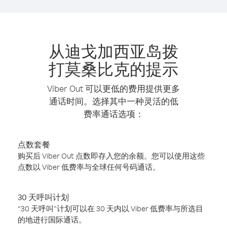
从迪戈加西亚岛拨
打莫桑比克的提示
Viber Out 可以更低的费用提供更多
通话时间。选择其中一种灵活的低
费率通话选项：
点数套餐
购买后 Viber Out 点数即存入您的余额。您可以使用这些
点数以 Viber 低费率与全球任何号码通话。
30 天呼叫计划
“30 天呼叫”计划可以在 30 天内以 Viber 低费率与所选目
的地进行国际通话。