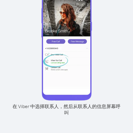
在 Viber 中选择联系人，然后从联系人的信息屏幕呼
叫