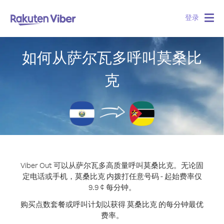
登录
Togg
navig
如何从萨尔瓦多呼叫莫桑比
克
Viber Out 可以从萨尔瓦多高质量呼叫莫桑比克。
无论固
定电话或手机，莫桑比克 内拨打任意号码 - 起始费率仅
9.9 ¢ 每分钟。
购买点数套餐或呼叫计划以获得 莫桑比克 的每分钟最优
费率。