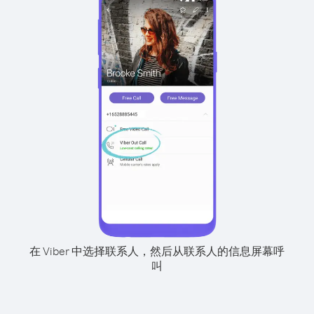
在 Viber 中选择联系人，然后从联系人的信息屏幕呼
叫