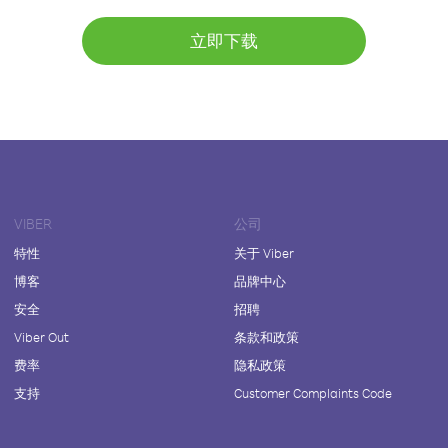
立即下载
VIBER
公司
特性
关于 Viber
博客
品牌中心
安全
招聘
Viber Out
条款和政策
费率
隐私政策
支持
Customer Complaints Code