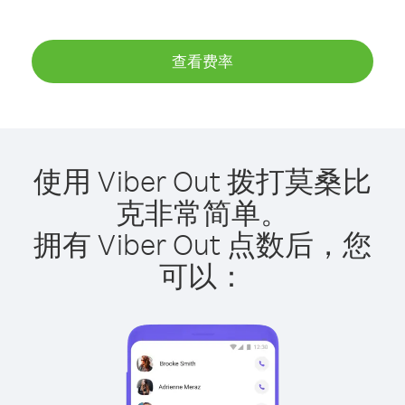
查看费率
使用 Viber Out 拨打莫桑比
克非常简单。
拥有 Viber Out 点数后，您
可以：