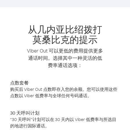
从几内亚比绍拨打
莫桑比克的提示
Viber Out 可以更低的费用提供更多
通话时间。选择其中一种灵活的低
费率通话选项：
点数套餐
购买后 Viber Out 点数即存入您的余额。您可以使用这些
点数以 Viber 低费率与全球任何号码通话。
30 天呼叫计划
“30 天呼叫”计划可以在 30 天内以 Viber 低费率与所选目
的地进行国际通话。