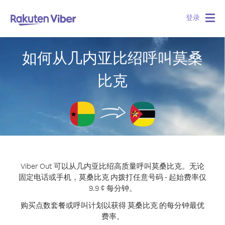
登录
Togg
navig
如何从几内亚比绍呼叫莫桑
比克
Viber Out 可以从几内亚比绍高质量呼叫莫桑比克。
无论
固定电话或手机，莫桑比克 内拨打任意号码 - 起始费率仅
9.9 ¢ 每分钟。
购买点数套餐或呼叫计划以获得 莫桑比克 的每分钟最优
费率。