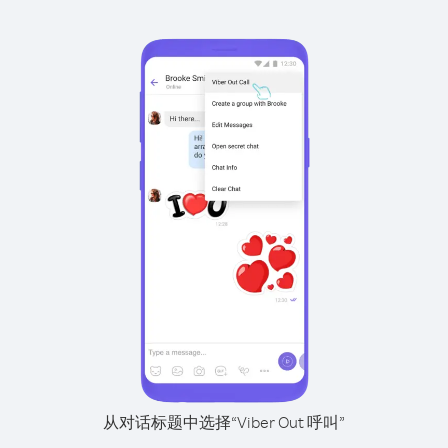
从对话标题中选择“Viber Out 呼叫”