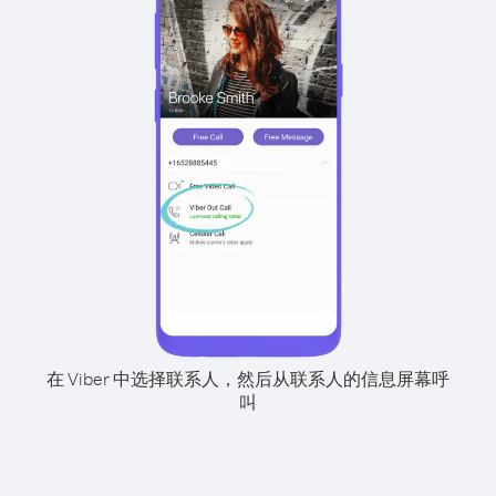
在 Viber 中选择联系人，然后从联系人的信息屏幕呼
叫