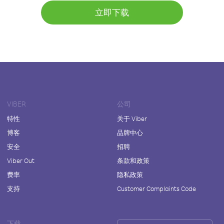
立即下载
VIBER
公司
特性
关于 Viber
博客
品牌中心
安全
招聘
Viber Out
条款和政策
费率
隐私政策
支持
Customer Complaints Code
下载