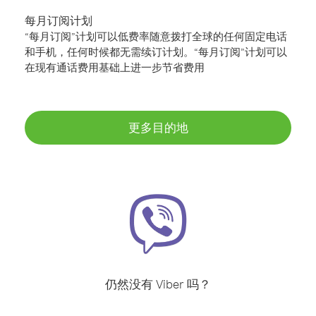
每月订阅计划
“每月订阅”计划可以低费率随意拨打全球的任何固定电话
和手机，任何时候都无需续订计划。“每月订阅”计划可以
在现有通话费用基础上进一步节省费用
更多目的地
仍然没有 Viber 吗？