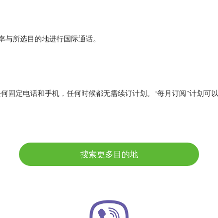
r 低费率与所选目的地进行国际通话。
任何固定电话和手机，任何时候都无需续订计划。“每月订阅”计划可
搜索更多目的地