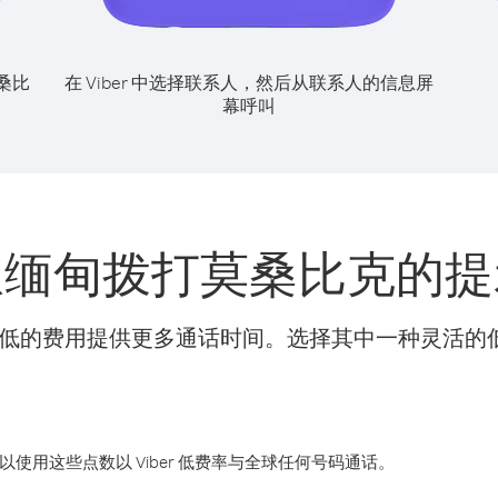
桑比
在 Viber 中选择联系人，然后从联系人的信息屏
幕呼叫
从缅甸拨打莫桑比克的提
t 可以更低的费用提供更多通话时间。选择其中一种灵活
您可以使用这些点数以 Viber 低费率与全球任何号码通话。