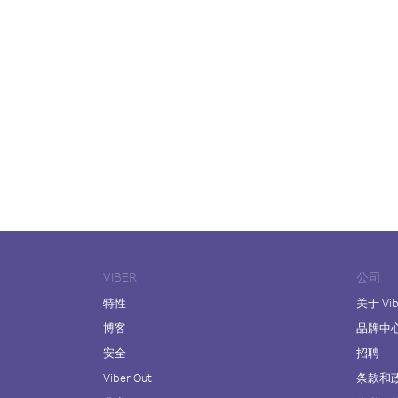
VIBER
公司
特性
关于 Vib
博客
品牌中
安全
招聘
Viber Out
条款和