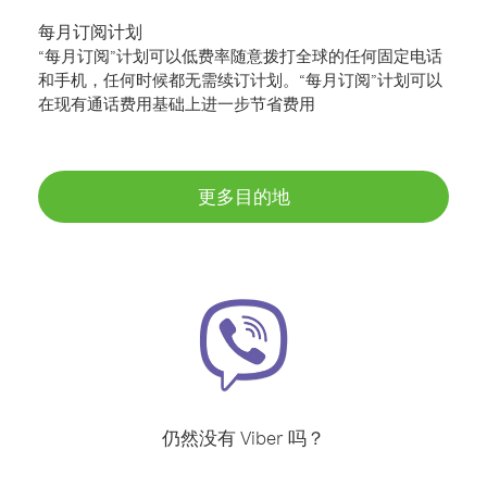
每月订阅计划
“每月订阅”计划可以低费率随意拨打全球的任何固定电话
和手机，任何时候都无需续订计划。“每月订阅”计划可以
在现有通话费用基础上进一步节省费用
更多目的地
仍然没有 Viber 吗？