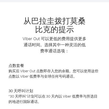
从巴拉圭拨打莫桑
比克的提示
Viber Out 可以更低的费用提供更多
通话时间。选择其中一种灵活的低
费率通话选项：
点数套餐
购买后 Viber Out 点数即存入您的余额。您可以使用这些
点数以 Viber 低费率与全球任何号码通话。
30 天呼叫计划
“30 天呼叫”计划可以在 30 天内以 Viber 低费率与所选目
的地进行国际通话。