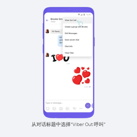
从对话标题中选择“Viber Out 呼叫”