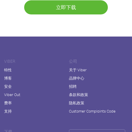
立即下载
VIBER
公司
特性
关于 Viber
博客
品牌中心
安全
招聘
Viber Out
条款和政策
费率
隐私政策
支持
Customer Complaints Code
下载