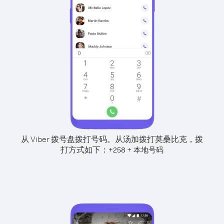
从 Viber 拨号盘拨打号码。
从汤加拨打莫桑比克，拨
打方式如下：
+
+
258
本地号码