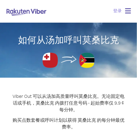
登录
Togg
navig
如何从汤加呼叫莫桑比克
Viber Out 可以从汤加高质量呼叫莫桑比克。
无论固定电
话或手机，莫桑比克 内拨打任意号码 - 起始费率仅 9.9 ¢
每分钟。
购买点数套餐或呼叫计划以获得 莫桑比克 的每分钟最优
费率。