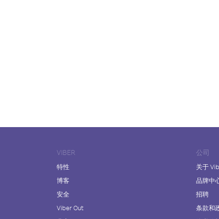
VIBER
公司
特性
关于 Vib
博客
品牌中
安全
招聘
Viber Out
条款和