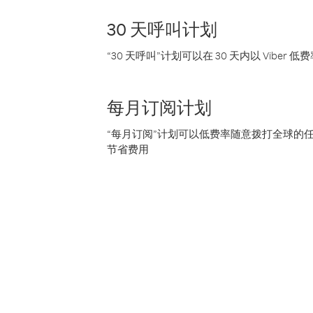
30 天呼叫计划
“30 天呼叫”计划可以在 30 天内以 Vibe
每月订阅计划
“每月订阅”计划可以低费率随意拨打全球的
节省费用