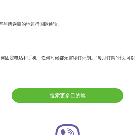
r 低费率与所选目的地进行国际通话。
任何固定电话和手机，任何时候都无需续订计划。“每月订阅”计划可
搜索更多目的地