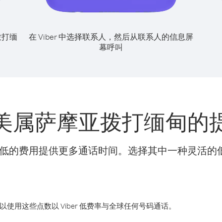
拨打缅
在 Viber 中选择联系人，然后从联系人的信息屏
幕呼叫
美属萨摩亚拨打缅甸的
t 可以更低的费用提供更多通话时间。选择其中一种灵活
您可以使用这些点数以 Viber 低费率与全球任何号码通话。