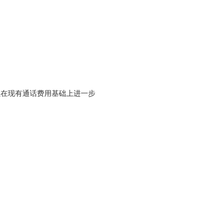
以在现有通话费用基础上进一步