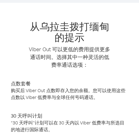
从乌拉圭拨打缅甸
的提示
Viber Out 可以更低的费用提供更多
通话时间。选择其中一种灵活的低
费率通话选项：
点数套餐
购买后 Viber Out 点数即存入您的余额。您可以使用这些
点数以 Viber 低费率与全球任何号码通话。
30 天呼叫计划
“30 天呼叫”计划可以在 30 天内以 Viber 低费率与所选目
的地进行国际通话。