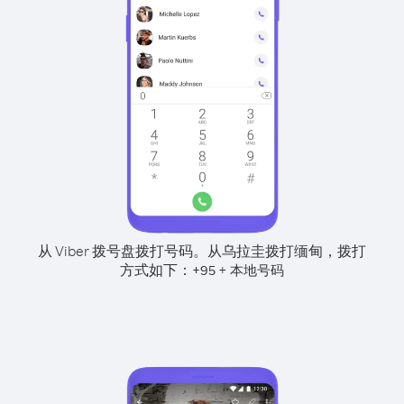
从 Viber 拨号盘拨打号码。
从乌拉圭拨打缅甸，拨打
方式如下：
+
+
95
本地号码