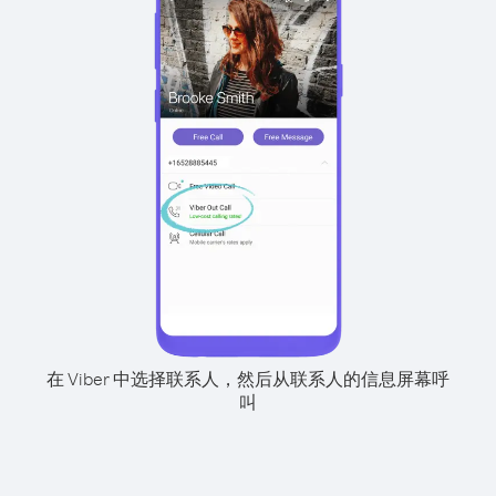
在 Viber 中选择联系人，然后从联系人的信息屏幕呼
叫