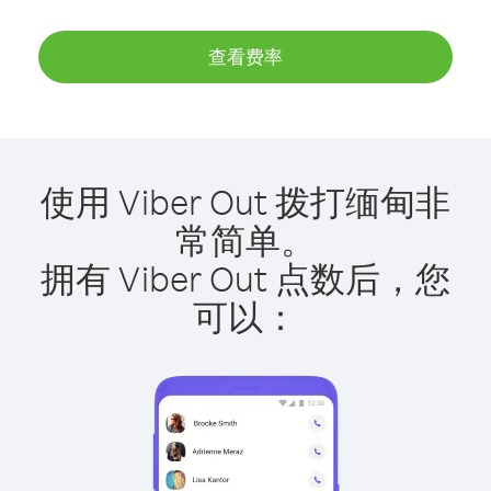
查看费率
使用 Viber Out 拨打缅甸非
常简单。
拥有 Viber Out 点数后，您
可以：