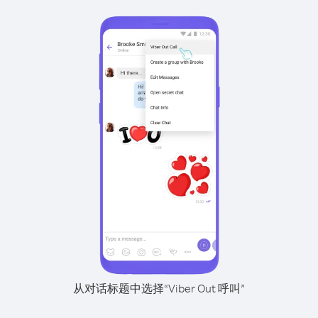
从对话标题中选择“Viber Out 呼叫”