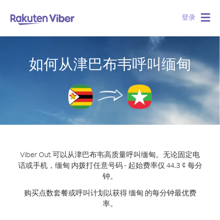
登录
Togg
navig
如何从津巴布韦呼叫缅甸
Viber Out 可以从津巴布韦高质量呼叫缅甸。
无论固定电
话或手机，缅甸 内拨打任意号码 - 起始费率仅 44.3 ¢ 每分
钟。
购买点数套餐或呼叫计划以获得 缅甸 的每分钟最优费
率。