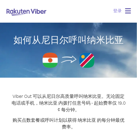
登录
Togg
navig
如何从尼日尔呼叫纳米比亚
Viber Out 可以从尼日尔高质量呼叫纳米比亚。
无论固定
电话或手机，纳米比亚 内拨打任意号码 - 起始费率仅 19.0
¢ 每分钟。
购买点数套餐或呼叫计划以获得 纳米比亚 的每分钟最优
费率。