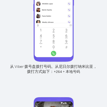
从 Viber 拨号盘拨打号码。
从尼日尔拨打纳米比亚，
拨打方式如下：
+
+
264
本地号码