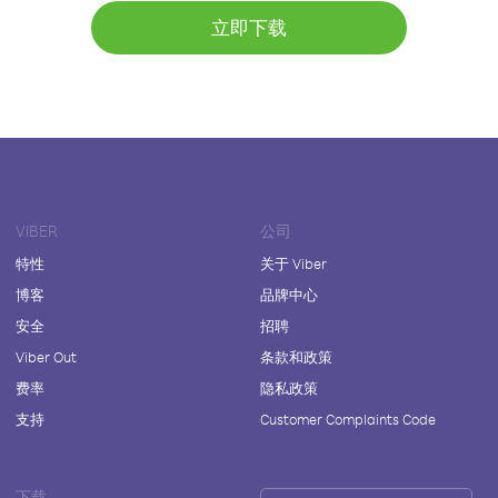
立即下载
VIBER
公司
特性
关于 Viber
博客
品牌中心
安全
招聘
Viber Out
条款和政策
费率
隐私政策
支持
Customer Complaints Code
下载