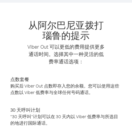
从阿尔巴尼亚拨打
瑙鲁的提示
Viber Out 可以更低的费用提供更多
通话时间。选择其中一种灵活的低
费率通话选项：
点数套餐
购买后 Viber Out 点数即存入您的余额。您可以使用这些
点数以 Viber 低费率与全球任何号码通话。
30 天呼叫计划
“30 天呼叫”计划可以在 30 天内以 Viber 低费率与所选目
的地进行国际通话。