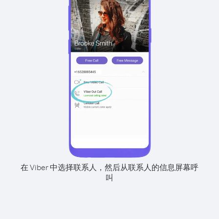
在 Viber 中选择联系人，然后从联系人的信息屏幕呼
叫