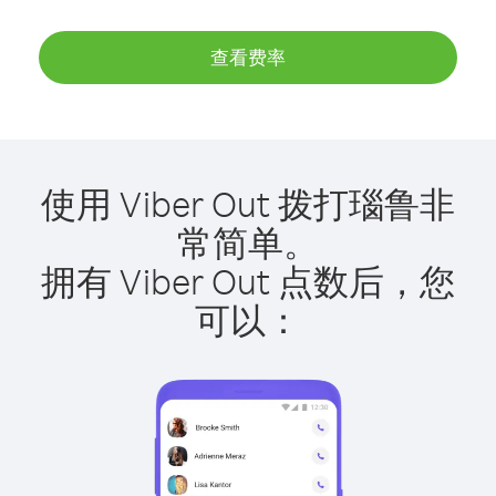
查看费率
使用 Viber Out 拨打瑙鲁非
常简单。
拥有 Viber Out 点数后，您
可以：