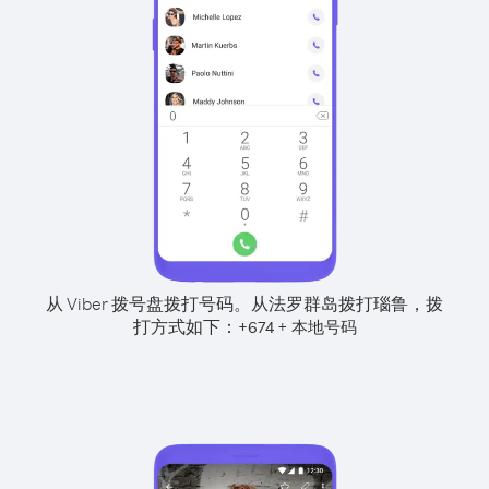
从 Viber 拨号盘拨打号码。
从法罗群岛拨打瑙鲁，拨
打方式如下：
+
+
674
本地号码