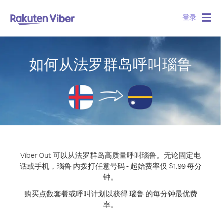
登录
Togg
navig
如何从法罗群岛呼叫瑙鲁
Viber Out 可以从法罗群岛高质量呼叫瑙鲁。
无论固定电
话或手机，瑙鲁 内拨打任意号码 - 起始费率仅 $1.99 每分
钟。
购买点数套餐或呼叫计划以获得 瑙鲁 的每分钟最优费
率。