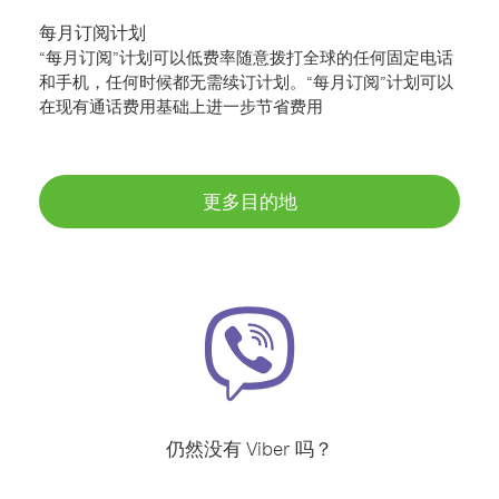
每月订阅计划
“每月订阅”计划可以低费率随意拨打全球的任何固定电话
和手机，任何时候都无需续订计划。“每月订阅”计划可以
在现有通话费用基础上进一步节省费用
更多目的地
仍然没有 Viber 吗？