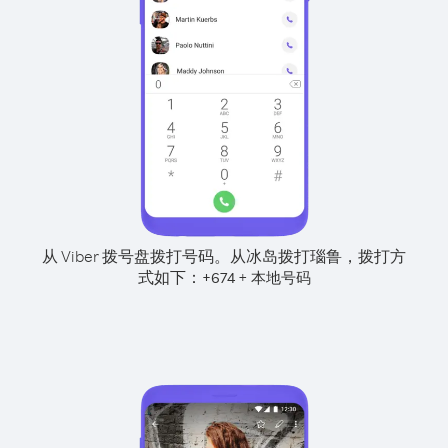
从 Viber 拨号盘拨打号码。
从冰岛拨打瑙鲁，拨打方
式如下：
+
+
674
本地号码