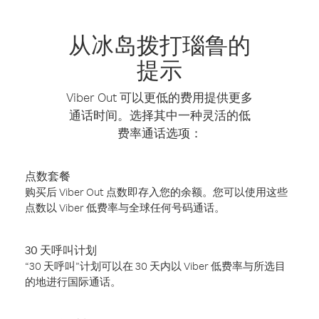
从冰岛拨打瑙鲁的
提示
Viber Out 可以更低的费用提供更多
通话时间。选择其中一种灵活的低
费率通话选项：
点数套餐
购买后 Viber Out 点数即存入您的余额。您可以使用这些
点数以 Viber 低费率与全球任何号码通话。
30 天呼叫计划
“30 天呼叫”计划可以在 30 天内以 Viber 低费率与所选目
的地进行国际通话。