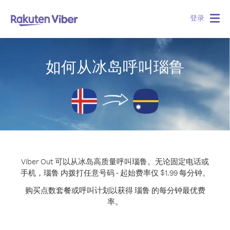
登录
Togg
navig
如何从冰岛呼叫瑙鲁
Viber Out 可以从冰岛高质量呼叫瑙鲁。
无论固定电话或
手机，瑙鲁 内拨打任意号码 - 起始费率仅 $1.99 每分钟。
购买点数套餐或呼叫计划以获得 瑙鲁 的每分钟最优费
率。