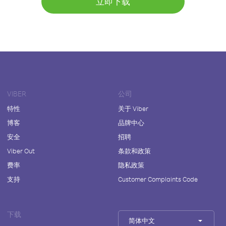
立即下载
VIBER
公司
特性
关于 Viber
博客
品牌中心
安全
招聘
Viber Out
条款和政策
费率
隐私政策
支持
Customer Complaints Code
下载
简体中文