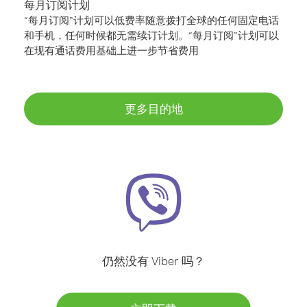
每月订阅计划
“每月订阅”计划可以低费率随意拨打全球的任何固定电话
和手机，任何时候都无需续订计划。“每月订阅”计划可以
在现有通话费用基础上进一步节省费用
更多目的地
仍然没有 Viber 吗？