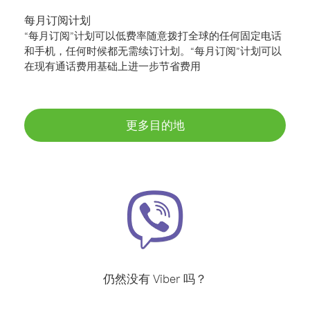
每月订阅计划
“每月订阅”计划可以低费率随意拨打全球的任何固定电话
和手机，任何时候都无需续订计划。“每月订阅”计划可以
在现有通话费用基础上进一步节省费用
更多目的地
仍然没有 Viber 吗？