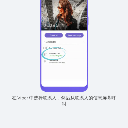
在 Viber 中选择联系人，然后从联系人的信息屏幕呼
叫