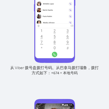
从 Viber 拨号盘拨打号码。
从巴拿马拨打瑙鲁，拨打
方式如下：
+
+
674
本地号码