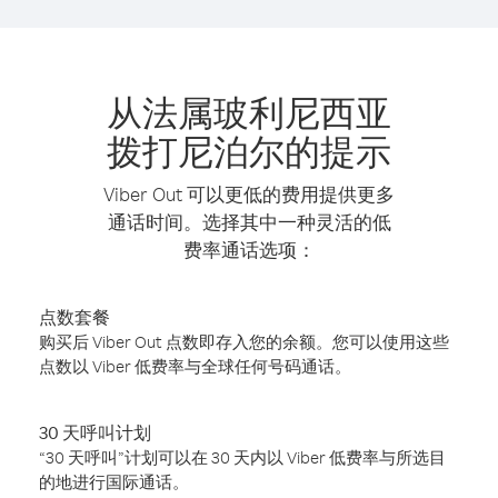
从法属玻利尼西亚
拨打尼泊尔的提示
Viber Out 可以更低的费用提供更多
通话时间。选择其中一种灵活的低
费率通话选项：
点数套餐
购买后 Viber Out 点数即存入您的余额。您可以使用这些
点数以 Viber 低费率与全球任何号码通话。
30 天呼叫计划
“30 天呼叫”计划可以在 30 天内以 Viber 低费率与所选目
的地进行国际通话。