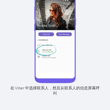
在 Viber 中选择联系人，然后从联系人的信息屏幕呼
叫