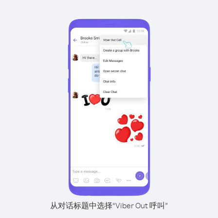
从对话标题中选择“Viber Out 呼叫”