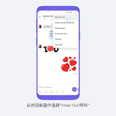
从对话标题中选择“Viber Out 呼叫”