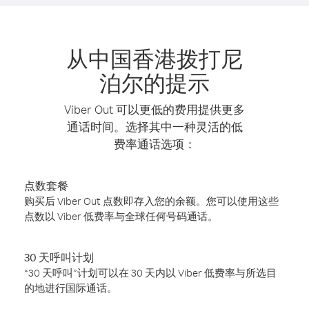
从中国香港拨打尼
泊尔的提示
Viber Out 可以更低的费用提供更多
通话时间。选择其中一种灵活的低
费率通话选项：
点数套餐
购买后 Viber Out 点数即存入您的余额。您可以使用这些
点数以 Viber 低费率与全球任何号码通话。
30 天呼叫计划
“30 天呼叫”计划可以在 30 天内以 Viber 低费率与所选目
的地进行国际通话。