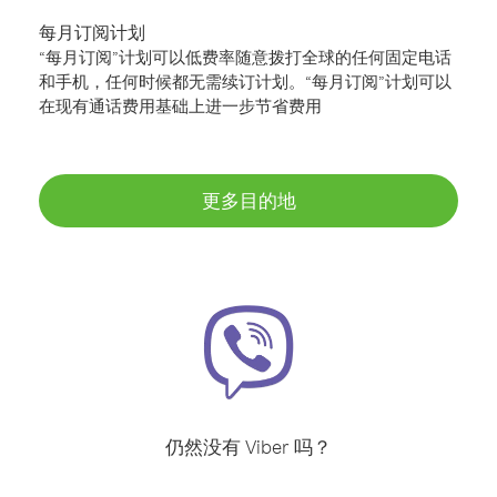
每月订阅计划
“每月订阅”计划可以低费率随意拨打全球的任何固定电话
和手机，任何时候都无需续订计划。“每月订阅”计划可以
在现有通话费用基础上进一步节省费用
更多目的地
仍然没有 Viber 吗？