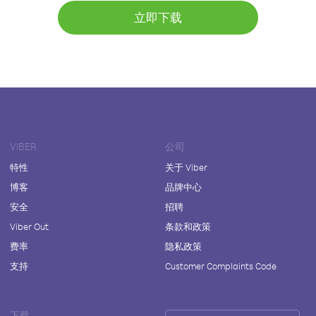
立即下载
VIBER
公司
特性
关于 Viber
博客
品牌中心
安全
招聘
Viber Out
条款和政策
费率
隐私政策
支持
Customer Complaints Code
下载