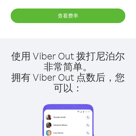
查看费率
使用 Viber Out 拨打尼泊尔
非常简单。
拥有 Viber Out 点数后，您
可以：