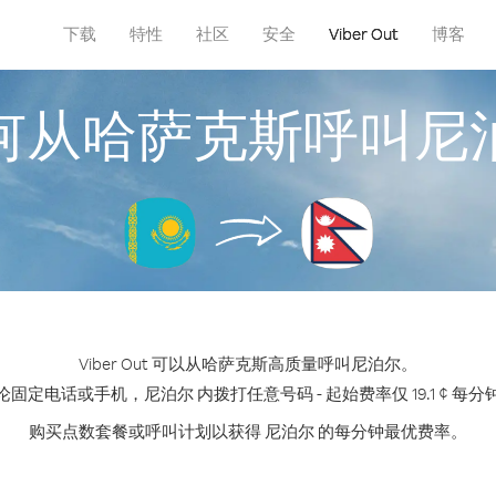
下载
特性
社区
安全
Viber Out
博客
何从哈萨克斯呼叫尼
Viber Out 可以从哈萨克斯高质量呼叫尼泊尔。
论固定电话或手机，尼泊尔 内拨打任意号码 - 起始费率仅 19.1 ¢ 每分
购买点数套餐或呼叫计划以获得 尼泊尔 的每分钟最优费率。