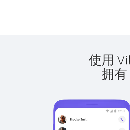
使用 V
拥有 