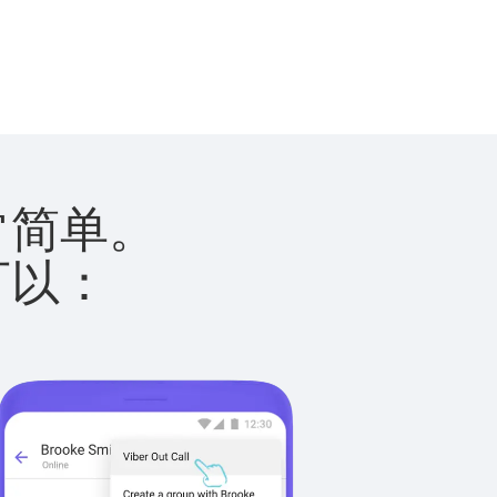
非常简单。
您可以：