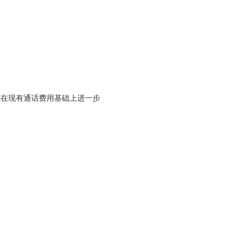
以在现有通话费用基础上进一步