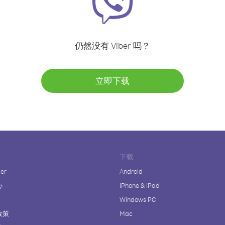
仍然没有 Viber 吗？
立即下载
下载
er
Android
心
iPhone & iPad
Windows PC
政策
Mac