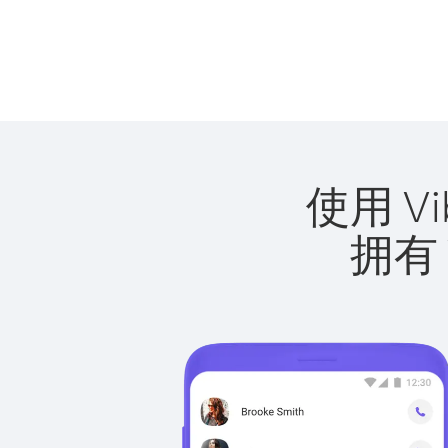
使用 V
拥有 