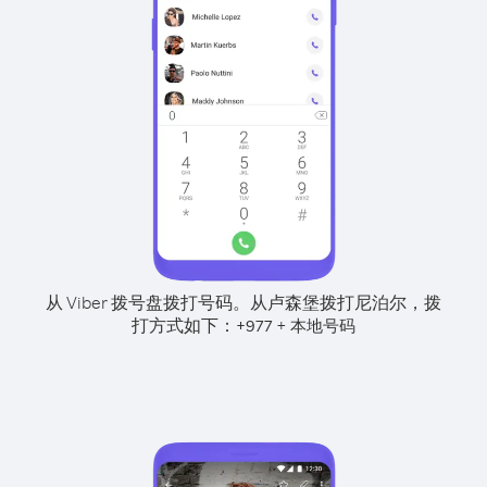
从 Viber 拨号盘拨打号码。
从卢森堡拨打尼泊尔，拨
打方式如下：
+
+
977
本地号码