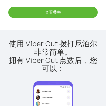
查看费率
使用 Viber Out 拨打尼泊尔
非常简单。
拥有 Viber Out 点数后，您
可以：