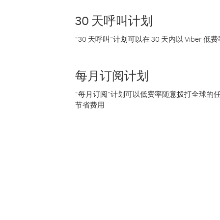
30 天呼叫计划
“30 天呼叫”计划可以在 30 天内以 Vibe
每月订阅计划
“每月订阅”计划可以低费率随意拨打全球的
节省费用