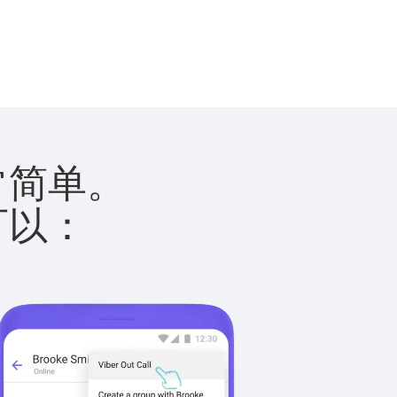
非常简单。
您可以：