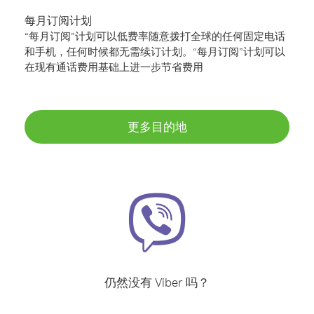
每月订阅计划
“每月订阅”计划可以低费率随意拨打全球的任何固定电话
和手机，任何时候都无需续订计划。“每月订阅”计划可以
在现有通话费用基础上进一步节省费用
更多目的地
仍然没有 Viber 吗？