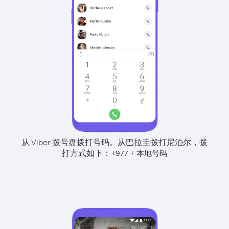
从 Viber 拨号盘拨打号码。
从巴拉圭拨打尼泊尔，拨
打方式如下：
+
+
977
本地号码