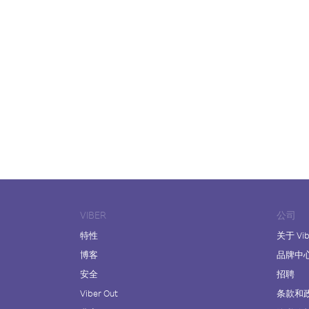
VIBER
公司
特性
关于 Vib
博客
品牌中
安全
招聘
Viber Out
条款和