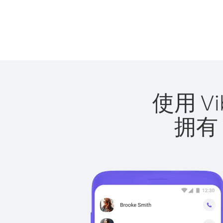
使用 V
拥有 