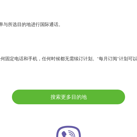
r 低费率与所选目的地进行国际通话。
任何固定电话和手机，任何时候都无需续订计划。“每月订阅”计划可
搜索更多目的地