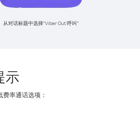
从对话标题中选择“Viber Out 呼叫”
提示
的低费率通话选项：