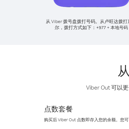
从 Viber 拨号盘拨打号码。
从卢旺达拨打
尔，拨打方式如下：
+
+
977
本地号码
Viber Ou
点数套餐
购买后 Viber Out 点数即存入您的余额。