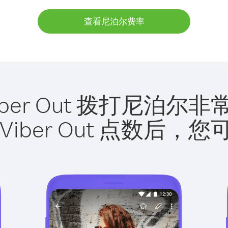
查看尼泊尔费率
iber Out 拨打尼泊尔
Viber Out 点数后，