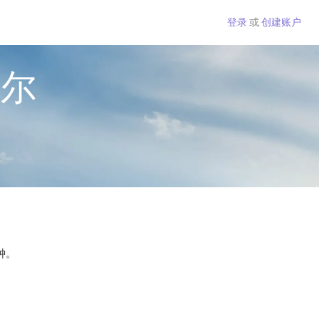
登录
或
创建账户
泊尔
钟。