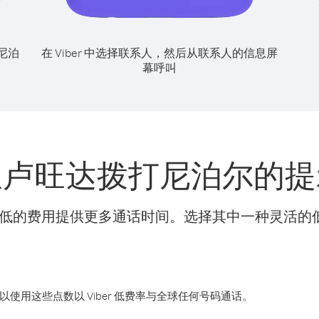
尼泊
在 Viber 中选择联系人，然后从联系人的信息屏
幕呼叫
从卢旺达拨打尼泊尔的提
t 可以更低的费用提供更多通话时间。选择其中一种灵活
您可以使用这些点数以 Viber 低费率与全球任何号码通话。