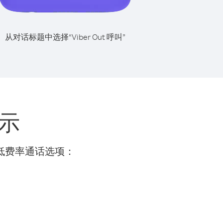
从对话标题中选择“Viber Out 呼叫”
示
的低费率通话选项：