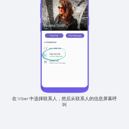
在 Viber 中选择联系人，然后从联系人的信息屏幕呼
叫