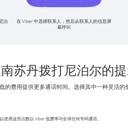
尼泊
在 Viber 中选择联系人，然后从联系人的信息屏
幕呼叫
从南苏丹拨打尼泊尔的提
t 可以更低的费用提供更多通话时间。选择其中一种灵活
您可以使用这些点数以 Viber 低费率与全球任何号码通话。