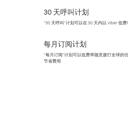
30 天呼叫计划
“30 天呼叫”计划可以在 30 天内以 Vibe
每月订阅计划
“每月订阅”计划可以低费率随意拨打全球的
节省费用