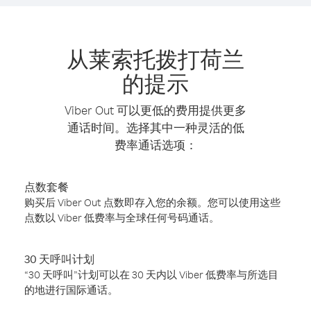
从莱索托拨打荷兰
的提示
Viber Out 可以更低的费用提供更多
通话时间。选择其中一种灵活的低
费率通话选项：
点数套餐
购买后 Viber Out 点数即存入您的余额。您可以使用这些
点数以 Viber 低费率与全球任何号码通话。
30 天呼叫计划
“30 天呼叫”计划可以在 30 天内以 Viber 低费率与所选目
的地进行国际通话。