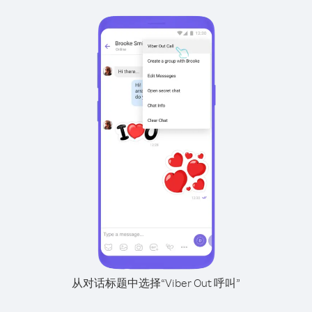
从对话标题中选择“Viber Out 呼叫”