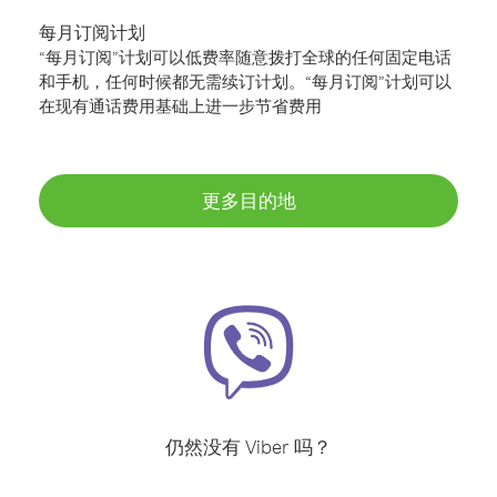
每月订阅计划
“每月订阅”计划可以低费率随意拨打全球的任何固定电话
和手机，任何时候都无需续订计划。“每月订阅”计划可以
在现有通话费用基础上进一步节省费用
更多目的地
仍然没有 Viber 吗？