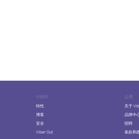
VIBER
公司
特性
关于 Vib
博客
品牌中
安全
招聘
Viber Out
条款和