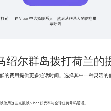
拨打荷
在 Viber 中选择联系人，然后从联系人的信息屏
幕呼叫
马绍尔群岛拨打荷兰的
t 可以更低的费用提供更多通话时间。选择其中一种灵活
您可以使用这些点数以 Viber 低费率与全球任何号码通话。