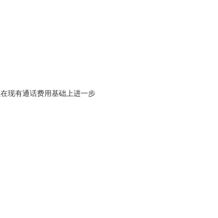
以在现有通话费用基础上进一步