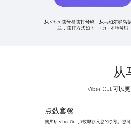
从 Viber 拨号盘拨打号码。
从马绍尔群岛
兰，拨打方式如下：
+
+
31
本地号码
从
Viber Ou
点数套餐
购买后 Viber Out 点数即存入您的余额。