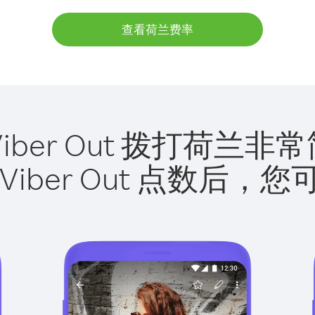
查看荷兰费率
Viber Out 拨打荷兰非
Viber Out 点数后，