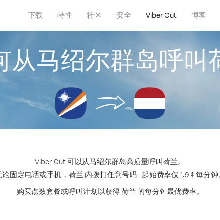
下载
特性
社区
安全
Viber Out
博客
何从马绍尔群岛呼叫
Viber Out 可以从马绍尔群岛高质量呼叫荷兰。
无论固定电话或手机，荷兰 内拨打任意号码 - 起始费率仅 1.9 ¢ 每分钟
购买点数套餐或呼叫计划以获得 荷兰 的每分钟最优费率。