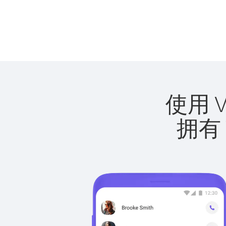
使用 
拥有 