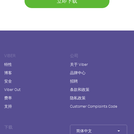
立即下载
VIBER
公司
特性
关于 Viber
博客
品牌中心
安全
招聘
Viber Out
条款和政策
费率
隐私政策
支持
Customer Complaints Code
下载
简体中文