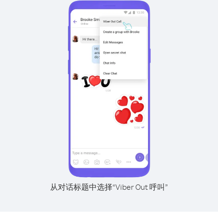
从对话标题中选择“Viber Out 呼叫”