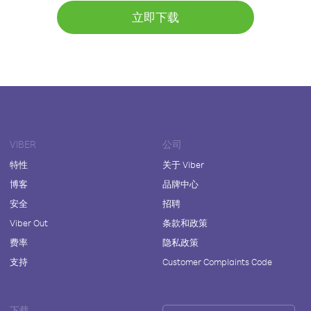
立即下载
VIBER
公司
特性
关于 Viber
博客
品牌中心
安全
招聘
Viber Out
条款和政策
费率
隐私政策
支持
Customer Complaints Code
下载