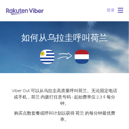
登录
Togg
navig
如何从乌拉圭呼叫荷兰
Viber Out 可以从乌拉圭高质量呼叫荷兰。
无论固定电话
或手机，荷兰 内拨打任意号码 - 起始费率仅 2.3 ¢ 每分
钟。
购买点数套餐或呼叫计划以获得 荷兰 的每分钟最优费
率。