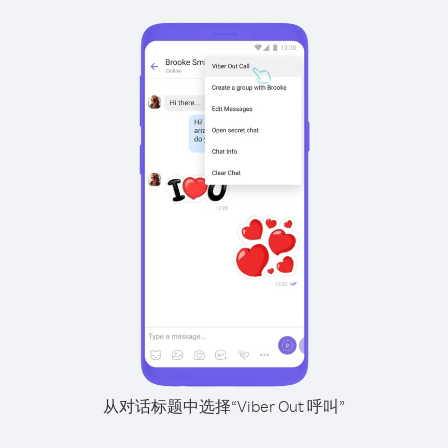
从对话标题中选择“Viber Out 呼叫”