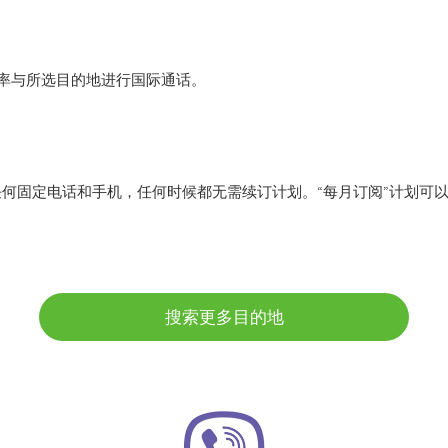
r 低费率与所选目的地进行国际通话。
任何固定电话和手机，任何时候都无需续订计划。“每月订阅”计划可
搜索更多目的地