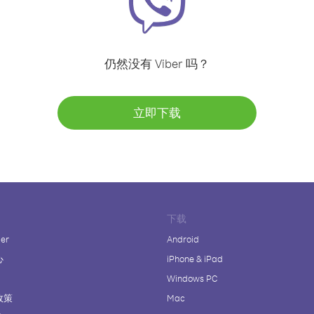
仍然没有 Viber 吗？
立即下载
下载
er
Android
心
iPhone & iPad
Windows PC
政策
Mac