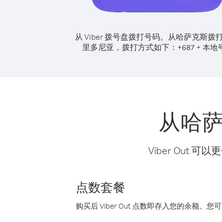
从 Viber 拨号盘拨打号码。
从哈萨克斯拨
里多尼亚，拨打方式如下：
+
+
687
本地
从哈
Viber Ou
点数套餐
购买后 Viber Out 点数即存入您的余额。