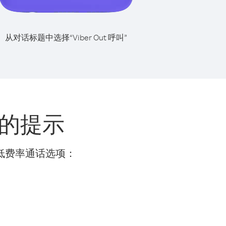
从对话标题中选择“Viber Out 呼叫”
的提示
的低费率通话选项：