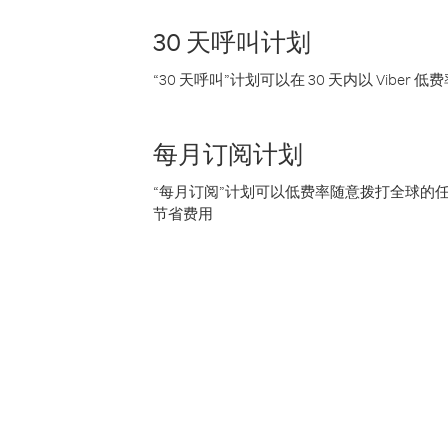
30 天呼叫计划
“30 天呼叫”计划可以在 30 天内以 Vibe
每月订阅计划
“每月订阅”计划可以低费率随意拨打全球的
节省费用