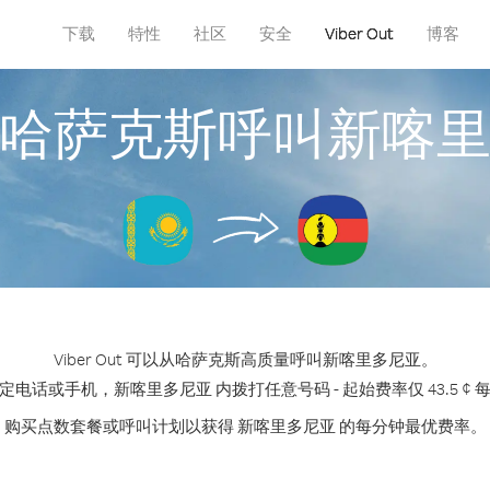
下载
特性
社区
安全
Viber Out
博客
哈萨克斯呼叫新喀
Viber Out 可以从哈萨克斯高质量呼叫新喀里多尼亚。
定电话或手机，新喀里多尼亚 内拨打任意号码 - 起始费率仅 43.5 ¢ 
购买点数套餐或呼叫计划以获得 新喀里多尼亚 的每分钟最优费率。