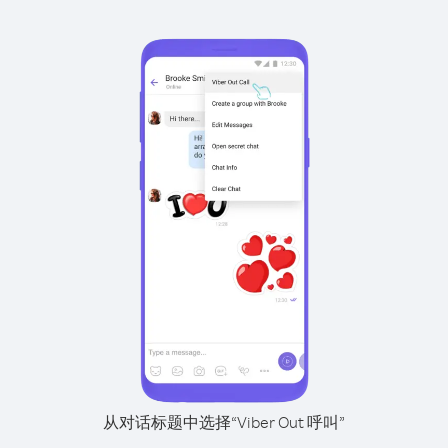
从对话标题中选择“Viber Out 呼叫”