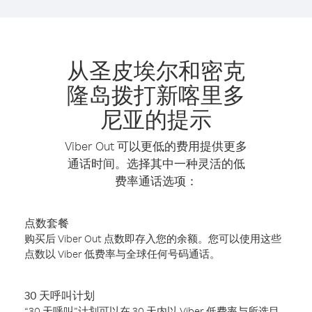
从圣皮埃尔和密克
隆岛拨打新喀里多
尼亚的提示
Viber Out 可以更低的费用提供更多
通话时间。选择其中一种灵活的低
费率通话选项：
点数套餐
购买后 Viber Out 点数即存入您的余额。您可以使用这些
点数以 Viber 低费率与全球任何号码通话。
30 天呼叫计划
“30 天呼叫”计划可以在 30 天内以 Viber 低费率与所选目