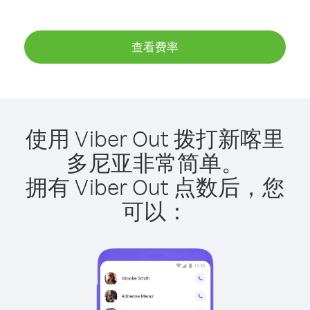
查看费率
使用 Viber Out 拨打新喀里
多尼亚非常简单。
拥有 Viber Out 点数后，您
可以：