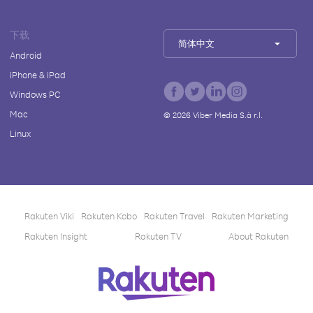
下载
简体中文
Android
iPhone & iPad
Windows PC
Mac
©
2026
Viber Media S.à r.l.
Linux
Rakuten Viki
Rakuten Kobo
Rakuten Travel
Rakuten Marketing
Rakuten Insight
Rakuten TV
About Rakuten