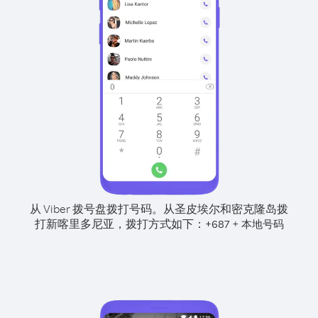
从 Viber 拨号盘拨打号码。
从圣皮埃尔和密克隆岛拨
打新喀里多尼亚，拨打方式如下：
+
+
687
本地号码