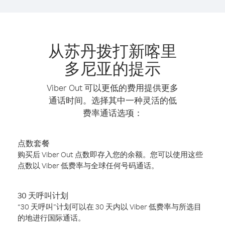
从苏丹拨打新喀里
多尼亚的提示
Viber Out 可以更低的费用提供更多
通话时间。选择其中一种灵活的低
费率通话选项：
点数套餐
购买后 Viber Out 点数即存入您的余额。您可以使用这些
点数以 Viber 低费率与全球任何号码通话。
30 天呼叫计划
“30 天呼叫”计划可以在 30 天内以 Viber 低费率与所选目
的地进行国际通话。