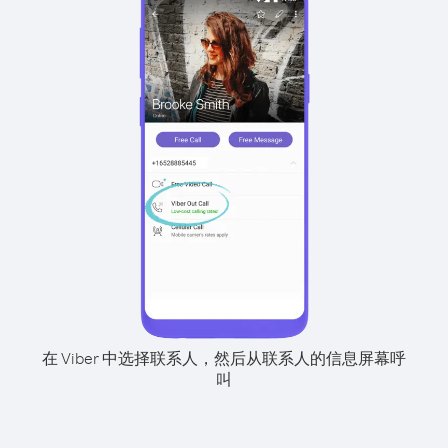
在 Viber 中选择联系人，然后从联系人的信息屏幕呼
叫