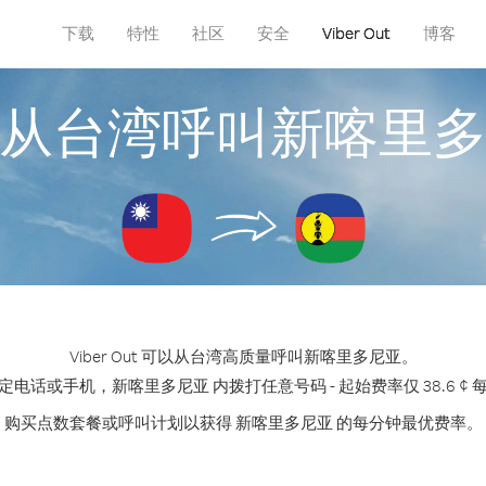
下载
特性
社区
安全
Viber Out
博客
从台湾呼叫新喀里
Viber Out 可以从台湾高质量呼叫新喀里多尼亚。
定电话或手机，新喀里多尼亚 内拨打任意号码 - 起始费率仅 38.6 ¢ 
购买点数套餐或呼叫计划以获得 新喀里多尼亚 的每分钟最优费率。