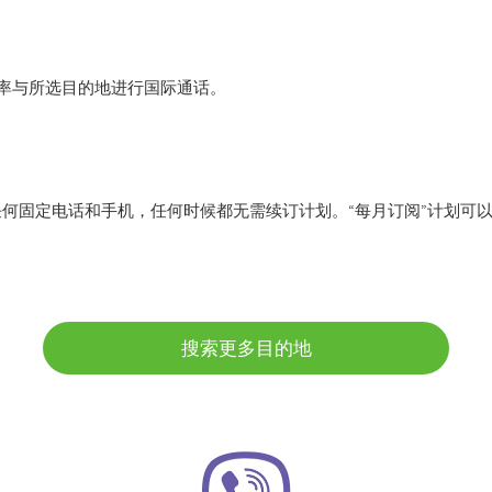
r 低费率与所选目的地进行国际通话。
任何固定电话和手机，任何时候都无需续订计划。“每月订阅”计划可
搜索更多目的地