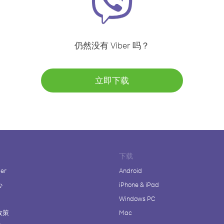
仍然没有 Viber 吗？
立即下载
下载
er
Android
心
iPhone & iPad
Windows PC
政策
Mac