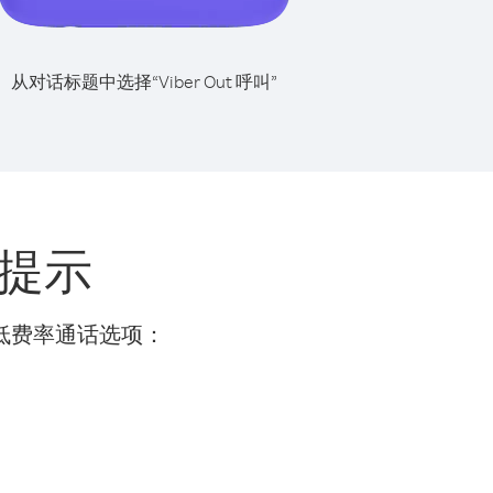
从对话标题中选择“Viber Out 呼叫”
提示
的低费率通话选项：