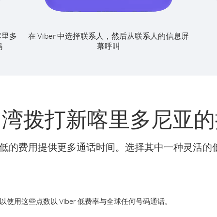
喀里多
在 Viber 中选择联系人，然后从联系人的信息屏
幕呼叫
码
台湾拨打新喀里多尼亚的
t 可以更低的费用提供更多通话时间。选择其中一种灵活
您可以使用这些点数以 Viber 低费率与全球任何号码通话。