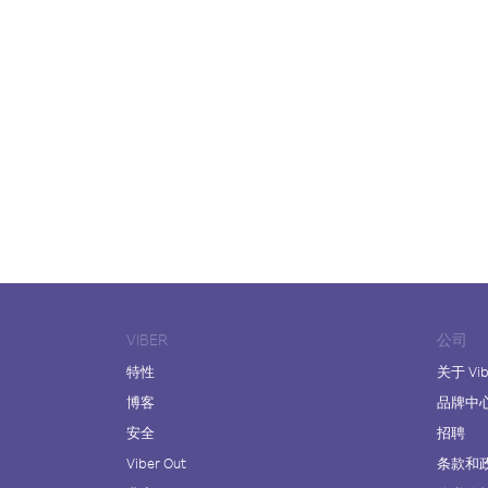
VIBER
公司
特性
关于 Vib
博客
品牌中
安全
招聘
Viber Out
条款和