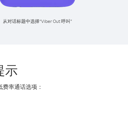
从对话标题中选择“Viber Out 呼叫”
提示
的低费率通话选项：