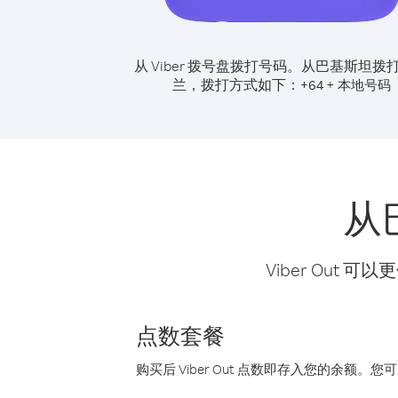
从 Viber 拨号盘拨打号码。
从巴基斯坦拨
兰，拨打方式如下：
+
+
64
本地号码
从
Viber Ou
点数套餐
购买后 Viber Out 点数即存入您的余额。