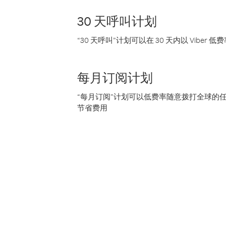
30 天呼叫计划
“30 天呼叫”计划可以在 30 天内以 Vibe
每月订阅计划
“每月订阅”计划可以低费率随意拨打全球的
节省费用