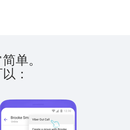
非常简单。
您可以：