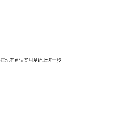
以在现有通话费用基础上进一步