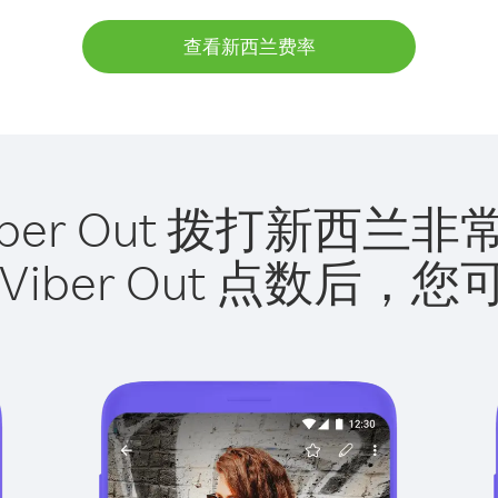
查看新西兰费率
iber Out 拨打新西兰
Viber Out 点数后，