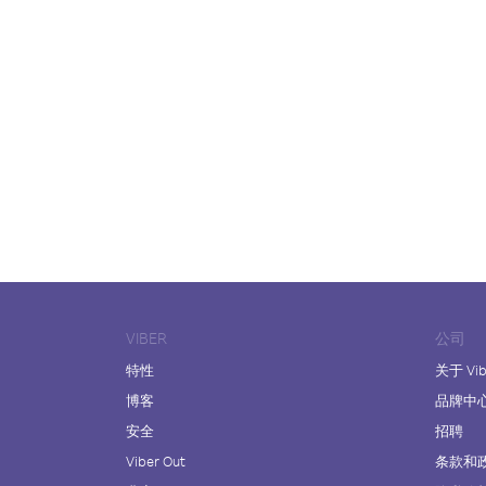
VIBER
公司
特性
关于 Vib
博客
品牌中
安全
招聘
Viber Out
条款和