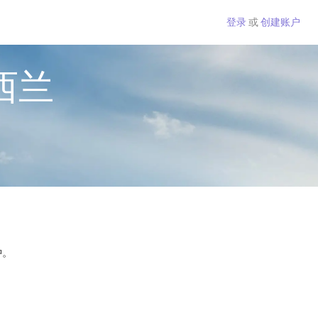
登录
或
创建账户
西兰
钟。