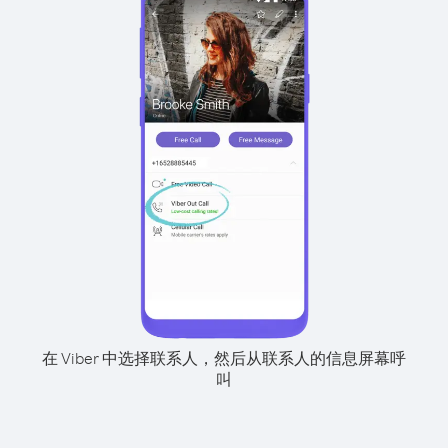
在 Viber 中选择联系人，然后从联系人的信息屏幕呼
叫