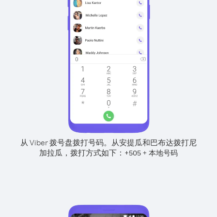
从 Viber 拨号盘拨打号码。
从安提瓜和巴布达拨打尼
加拉瓜，拨打方式如下：
+
+
505
本地号码