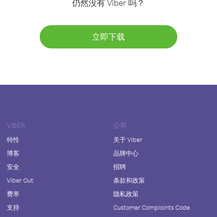
仍然没有 Viber 吗？
立即下载
VIBER
公司
特性
关于 Viber
博客
品牌中心
安全
招聘
Viber Out
条款和政策
费率
隐私政策
支持
Customer Complaints Code