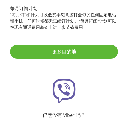
每月订阅计划
“每月订阅”计划可以低费率随意拨打全球的任何固定电话
和手机，任何时候都无需续订计划。“每月订阅”计划可以
在现有通话费用基础上进一步节省费用
更多目的地
仍然没有 Viber 吗？