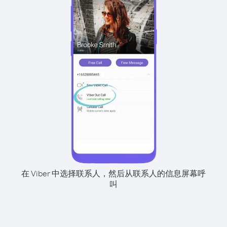
在 Viber 中选择联系人，然后从联系人的信息屏幕呼
叫