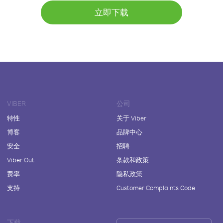
立即下载
VIBER
公司
特性
关于 Viber
博客
品牌中心
安全
招聘
Viber Out
条款和政策
费率
隐私政策
支持
Customer Complaints Code
下载