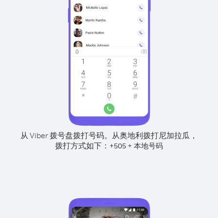
从 Viber 拨号盘拨打号码。
从奥地利拨打尼加拉瓜，
拨打方式如下：
+
+
505
本地号码