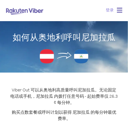
登录
Togg
navig
如何从奥地利呼叫尼加拉瓜
Viber Out 可以从奥地利高质量呼叫尼加拉瓜。
无论固定
电话或手机，尼加拉瓜 内拨打任意号码 - 起始费率仅 26.3
¢ 每分钟。
购买点数套餐或呼叫计划以获得 尼加拉瓜 的每分钟最优
费率。