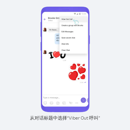
从对话标题中选择“Viber Out 呼叫”