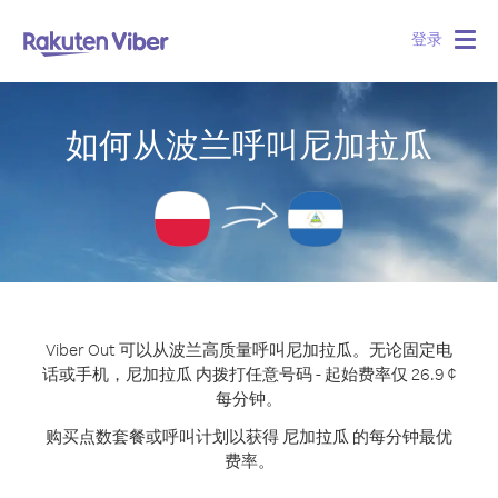
登录
Togg
navig
如何从波兰呼叫尼加拉瓜
Viber Out 可以从波兰高质量呼叫尼加拉瓜。
无论固定电
话或手机，尼加拉瓜 内拨打任意号码 - 起始费率仅 26.9 ¢
每分钟。
购买点数套餐或呼叫计划以获得 尼加拉瓜 的每分钟最优
费率。