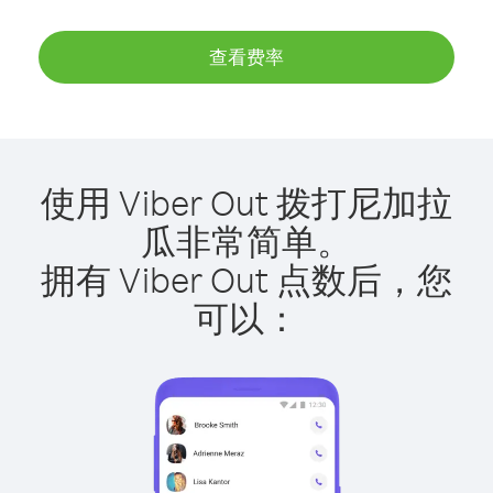
查看费率
使用 Viber Out 拨打尼加拉
瓜非常简单。
拥有 Viber Out 点数后，您
可以：