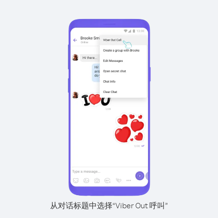
从对话标题中选择“Viber Out 呼叫”