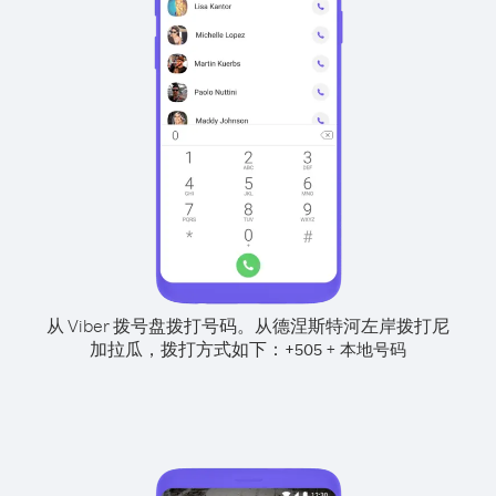
从 Viber 拨号盘拨打号码。
从德涅斯特河左岸拨打尼
加拉瓜，拨打方式如下：
+
+
505
本地号码