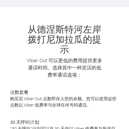
从德涅斯特河左岸
拨打尼加拉瓜的提
示
Viber Out 可以更低的费用提供更多
通话时间。选择其中一种灵活的低
费率通话选项：
点数套餐
购买后 Viber Out 点数即存入您的余额。您可以使用这些
点数以 Viber 低费率与全球任何号码通话。
30 天呼叫计划
“30 天呼叫”计划可以在 30 天内以 Viber 低费率与所选目