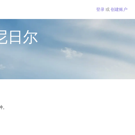
登录
或
创建账户
尼日尔
钟。