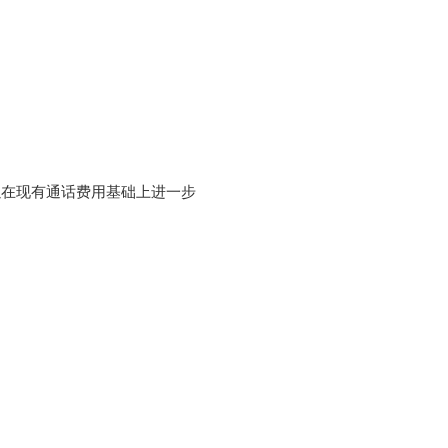
以在现有通话费用基础上进一步