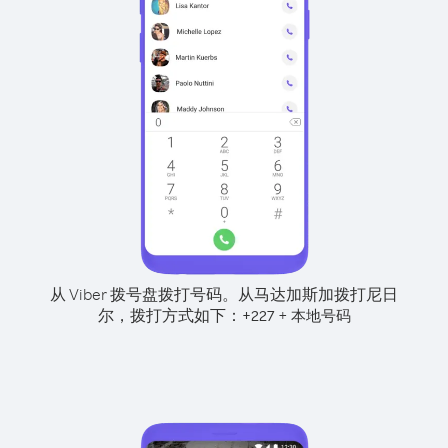
从 Viber 拨号盘拨打号码。
从马达加斯加拨打尼日
尔，拨打方式如下：
+
+
227
本地号码