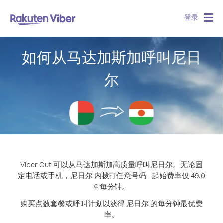
登录
Togg
navig
如何从马达加斯加呼叫尼日
尔
Viber Out 可以从马达加斯加高质量呼叫尼日尔。
无论固
定电话或手机，尼日尔 内拨打任意号码 - 起始费率仅 49.0
¢ 每分钟。
购买点数套餐或呼叫计划以获得 尼日尔 的每分钟最优费
率。