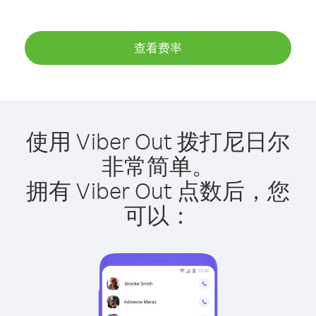
查看费率
使用 Viber Out 拨打尼日尔
非常简单。
拥有 Viber Out 点数后，您
可以：