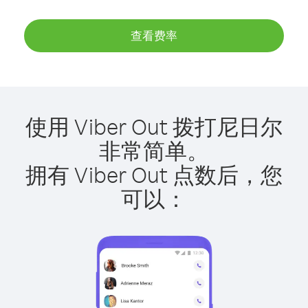
查看费率
使用 Viber Out 拨打尼日尔
非常简单。
拥有 Viber Out 点数后，您
可以：