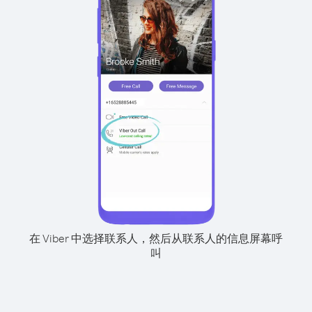
在 Viber 中选择联系人，然后从联系人的信息屏幕呼
叫