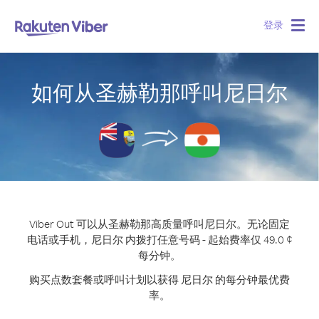
登录
Togg
navig
如何从圣赫勒那呼叫尼日尔
Viber Out 可以从圣赫勒那高质量呼叫尼日尔。
无论固定
电话或手机，尼日尔 内拨打任意号码 - 起始费率仅 49.0 ¢
每分钟。
购买点数套餐或呼叫计划以获得 尼日尔 的每分钟最优费
率。