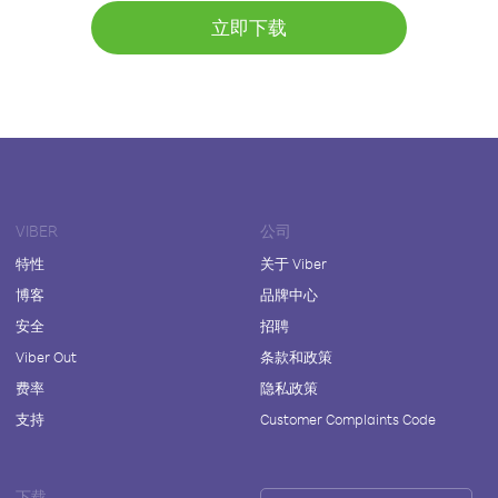
立即下载
VIBER
公司
特性
关于 Viber
博客
品牌中心
安全
招聘
Viber Out
条款和政策
费率
隐私政策
支持
Customer Complaints Code
下载