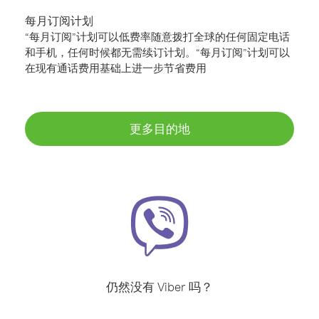
每月订阅计划
“每月订阅”计划可以低费率随意拨打全球的任何固定电话
和手机，任何时候都无需续订计划。“每月订阅”计划可以
在现有通话费用基础上进一步节省费用
更多目的地
仍然没有 Viber 吗？