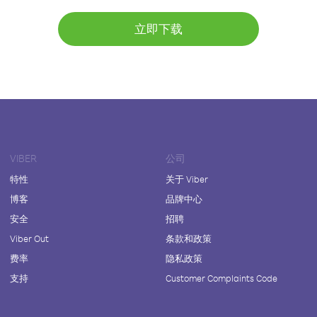
立即下载
VIBER
公司
特性
关于 Viber
博客
品牌中心
安全
招聘
Viber Out
条款和政策
费率
隐私政策
支持
Customer Complaints Code