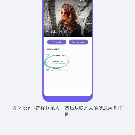
在 Viber 中选择联系人，然后从联系人的信息屏幕呼
叫