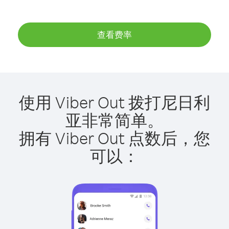
查看费率
使用 Viber Out 拨打尼日利
亚非常简单。
拥有 Viber Out 点数后，您
可以：