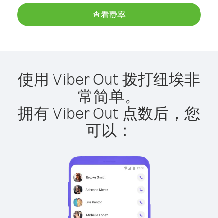
查看费率
使用 Viber Out 拨打纽埃非
常简单。
拥有 Viber Out 点数后，您
可以：