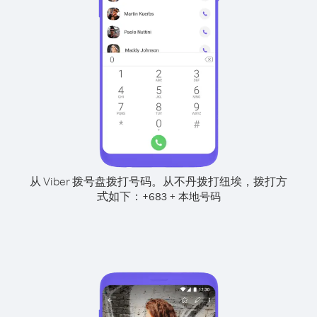
从 Viber 拨号盘拨打号码。
从不丹拨打纽埃，拨打方
式如下：
+
+
683
本地号码