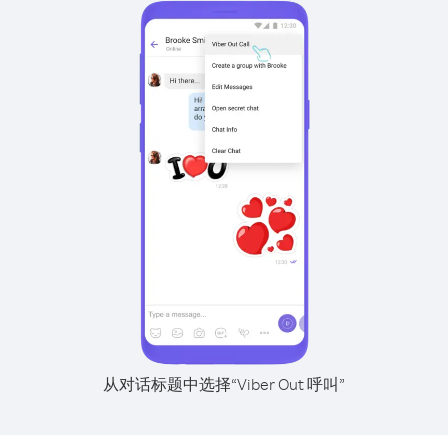
从对话标题中选择“Viber Out 呼叫”