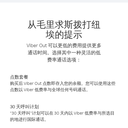
从毛里求斯拨打纽
埃的提示
Viber Out 可以更低的费用提供更多
通话时间。选择其中一种灵活的低
费率通话选项：
点数套餐
购买后 Viber Out 点数即存入您的余额。您可以使用这些
点数以 Viber 低费率与全球任何号码通话。
30 天呼叫计划
“30 天呼叫”计划可以在 30 天内以 Viber 低费率与所选目
的地进行国际通话。