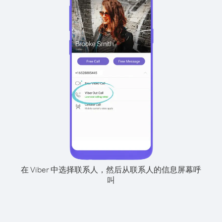
在 Viber 中选择联系人，然后从联系人的信息屏幕呼
叫