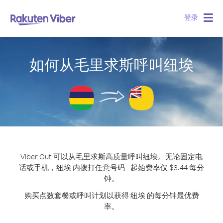
登录
Togg
navig
如何从毛里求斯呼叫纽埃
Viber Out 可以从毛里求斯高质量呼叫纽埃。
无论固定电
话或手机，纽埃 内拨打任意号码 - 起始费率仅 $3.44 每分
钟。
购买点数套餐或呼叫计划以获得 纽埃 的每分钟最优费
率。