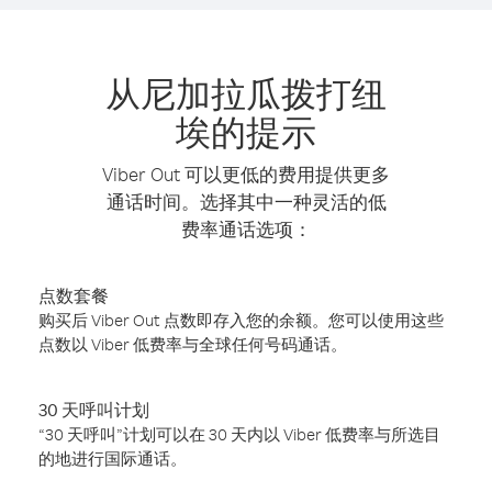
从尼加拉瓜拨打纽
埃的提示
Viber Out 可以更低的费用提供更多
通话时间。选择其中一种灵活的低
费率通话选项：
点数套餐
购买后 Viber Out 点数即存入您的余额。您可以使用这些
点数以 Viber 低费率与全球任何号码通话。
30 天呼叫计划
“30 天呼叫”计划可以在 30 天内以 Viber 低费率与所选目
的地进行国际通话。