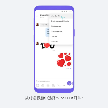
从对话标题中选择“Viber Out 呼叫”