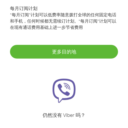
每月订阅计划
“每月订阅”计划可以低费率随意拨打全球的任何固定电话
和手机，任何时候都无需续订计划。“每月订阅”计划可以
在现有通话费用基础上进一步节省费用
更多目的地
仍然没有 Viber 吗？