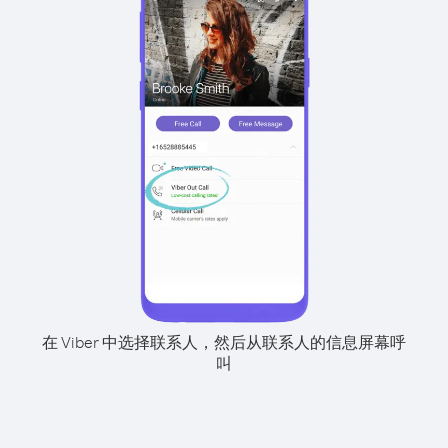
在 Viber 中选择联系人，然后从联系人的信息屏幕呼
叫