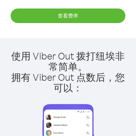
查看费率
使用 Viber Out 拨打纽埃非
常简单。
拥有 Viber Out 点数后，您
可以：